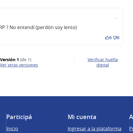
…
RP ? No entendí (perdón soy lento)
0
0
Versión 1
(de 1)
Verificar huella
ver otras versiones
digital
Participá
Mi cuenta
A
Inicio
Ingresar a la plataforma
P