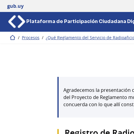
gub.uy
Plataforma de Participación Ciudadana Dig
/
Procesos
/
¿Qué Reglamento del Servicio de Radioafic
Inicio
Agradecemos la presentación de
del Proyecto de Reglamento mot
concuerda con lo que allí const
Registro de Radi