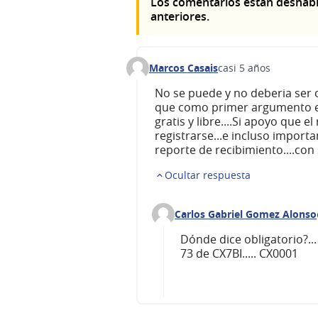
Los comentarios están deshabi
anteriores.
Marcos Casais
casi 5 años
Comentario 79
No se puede y no deberia ser o
que como primer argumento es 
gratis y libre....Si apoyo que 
registrarse...e incluso importa
reporte de recibimiento....con 
Ocultar respuesta
Carlos Gabriel Gomez Alonso
Comentario 82 (responder al c
Dónde dice obligatorio?...
73 de CX7BI..... CX0001