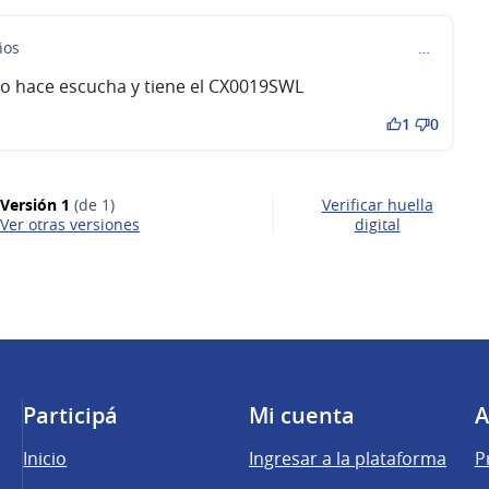
ños
…
eto hace escucha y tiene el CX0019SWL
1
0
Versión 1
(de 1)
Verificar huella
ver otras versiones
digital
Participá
Mi cuenta
A
Inicio
Ingresar a la plataforma
P