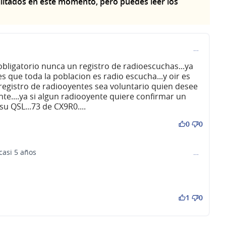
litados en este momento, pero puedes leer los
…
bligatorio nunca un registro de radioescuchas...ya
que toda la poblacion es radio escucha...y oir es
el registro de radiooyentes sea voluntario quien desee
nte....ya si algun radiooyente quiere confirmar un
su QSL...73 de CX9R0....
0
0
casi 5 años
…
omentario 79)
1
0