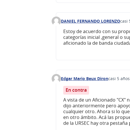
DANIEL FERNANDO LORENZO
casi 
Comentario 195
Estoy de acuerdo con su propue
categorías inicial ,general o su
aficionado la de banda ciudad
Edgar Mario Beux Diron
casi 5 años
Comentario 219
En contra
A vista de un Aficionado "CX" 
dijo anteriormente pero apoyo
cualquier otro. Ahora si lo qu
en otro ámbito. Acá las propue
de la URSEC hay otra pestaña 