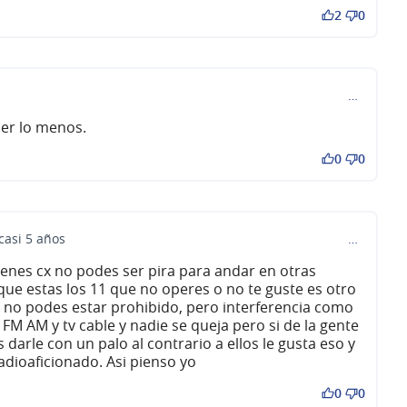
2
0
…
er lo menos.
0
0
casi 5 años
…
ienes cx no podes ser pira para andar en otras
que estas los 11 que no operes o no te guste es otro
 no podes estar prohibido, pero interferencia como
s FM AM y tv cable y nadie se queja pero si de la gente
darle con un palo al contrario a ellos le gusta eso y
radioaficionado. Asi pienso yo
0
0