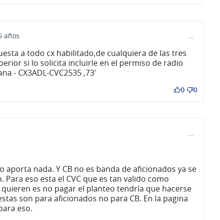
5 años
…
sta a todo cx habilitado,de cualquiera de las tres
perior si lo solicita incluirle en el permiso de radio
ana - CX3ADL-CVC2535 ,73'
0
0
…
no aporta nada. Y CB no es banda de aficionados ya se
. Para eso esta el CVC que es tan valido como
e quieren es no pagar el planteo tendría que hacerse
stas son para aficionados no para CB. En la pagina
para eso.