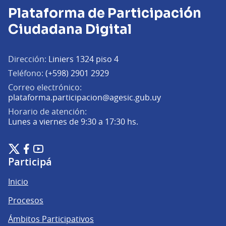
Plataforma de Participación
Ciudadana Digital
Dirección:
Liniers 1324 piso 4
Teléfono:
(+598) 2901 2929
Correo electrónico:
(Abrir en una pe
plataforma.participacion@agesic.gub.uy
Horario de atención:
Lunes a viernes de 9:30 a 17:30 hs.
Plataforma de Participación Ciudadana Digital en X
Plataforma de Participación Ciudadana Digital en Facebook
Plataforma de Participación Ciudadana Digital en YouTu
(Enlace externo)
(Enlace externo)
(Enlace externo)
Participá
Inicio
Procesos
Ámbitos Participativos