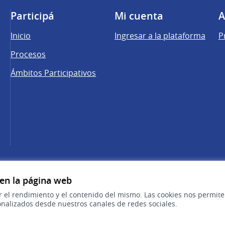
Participá
Mi cuenta
A
Inicio
Ingresar a la plataforma
P
Procesos
Ámbitos Participativos
una pestaña nueva)
cebook
 YouTube
 en la página web
r el rendimiento y el contenido del mismo. Las cookies nos permit
nalizados desde nuestros canales de redes sociales.
Sitio oficial de la República Oriental del 