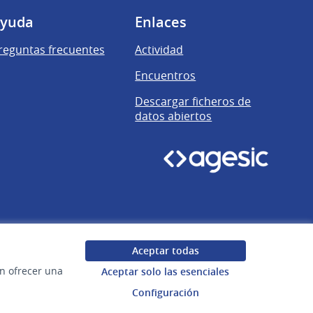
yuda
Enlaces
reguntas frecuentes
Actividad
Encuentros
Descargar ficheros de
datos abiertos
Aceptar todas
en ofrecer una
Aceptar solo las esenciales
Configuración
Uruguay
Configuración de cookies
Web creada con
software libre
.
(Enlace exter