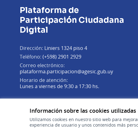
Plataforma de
Participación Ciudadana
Digital
Dirección:
Liniers 1324 piso 4
Teléfono:
(+598) 2901 2929
Correo electrónico:
(Abrir en 
plataforma.participacion@agesic.gub.uy
Horario de atención:
Lunes a viernes de 9:30 a 17:30 hs.
Plataforma de Participación Ciudadana Digital en X
Plataforma de Participación Ciudadana Digital en Fa
Plataforma de Participación Ciudadana Digital en
(Enlace externo)
(Enlace externo)
(Enlace externo)
Información sobre las cookies utilizadas
Utilizamos cookies en nuestro sitio web para mejora
experiencia de usuario y unos contenidos más perso
gub.uy
(Enlace externo)