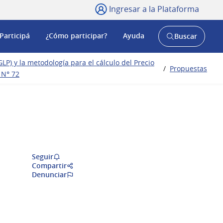
Ingresar a la Plataforma
Participá
¿Cómo participar?
Ayuda
Buscar
Abrir
buscador
y
LP) y la metodología para el cálculo del Precio
/
Propuestas
 N° 72
Seguir
Compartir
Denunciar