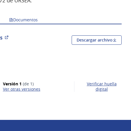
 72 de URSEA.
Documentos
ns
Descargar archivo
(Abrir en una pestaña nueva)
Versión 1
(de 1)
Verificar huella
ver otras versiones
digital