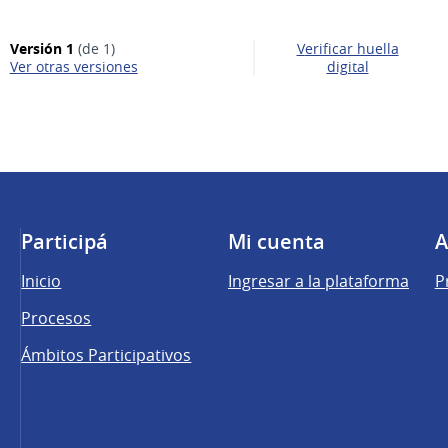
Versión 1
(de 1)
Verificar huella
ver otras versiones
digital
Participá
Mi cuenta
A
Inicio
Ingresar a la plataforma
P
Procesos
Ámbitos Participativos
una pestaña nueva)