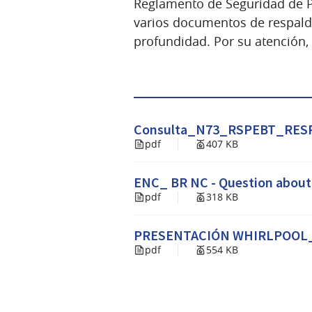
Reglamento de Seguridad de Pr
varios documentos de respald
profundidad. Por su atención,
Consulta_N73_RSPEBT_RE
pdf
407 KB
ENC_ BR NC - Question about
pdf
318 KB
PRESENTACIÓN WHIRLPOOL_
pdf
554 KB