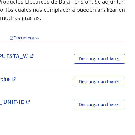
oductos Eléctricos de Baja Tensión. Se adjuntan
o, los cuales nos complacería pueden analizar en
 muchas gracias.
Documentos
SPUESTA_W
Descargar archivo
(Abrir en una pestaña nueva)
 the
Descargar archivo
(Abrir en una pestaña nueva)
 UNIT-IE
Descargar archivo
(Abrir en una pestaña nueva)