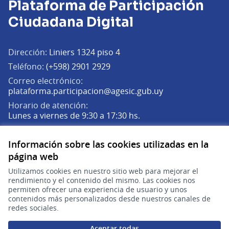
Plataforma de Participación
Ciudadana Digital
Dirección:
Liniers 1324 piso 4
Teléfono:
(+598) 2901 2929
Correo electrónico:
(Abrir en una pe
plataforma.participacion@agesic.gub.uy
Horario de atención:
Lunes a viernes de 9:30 a 17:30 hs.
Plataforma de Participación Ciudadana Digital en X
Plataforma de Participación Ciudadana Digital en Facebook
Plataforma de Participación Ciudadana Digital en YouTu
Información sobre las cookies utilizadas en la
(Enlace externo)
(Enlace externo)
(Enlace externo)
Participá
página web
Utilizamos cookies en nuestro sitio web para mejorar el
Inicio
rendimiento y el contenido del mismo. Las cookies nos
permiten ofrecer una experiencia de usuario y unos
Procesos
contenidos más personalizados desde nuestros canales de
redes sociales.
Ámbitos Participativos
Aceptar todas