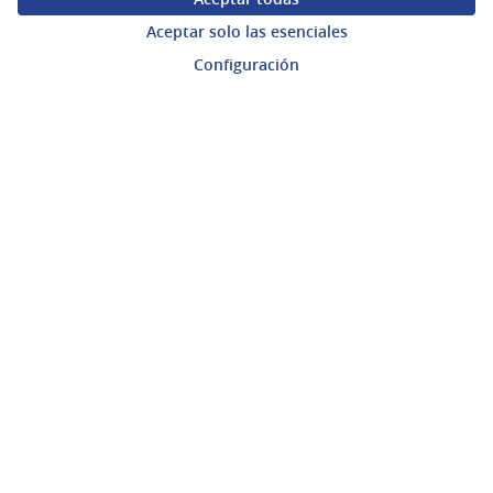
Aceptar solo las esenciales
Mi cuenta
Configuración
Ingresar a la plataforma
Ayuda
Preguntas frecuentes
Enlaces
Actividad
Encuentros
Descargar ficheros de datos abiertos