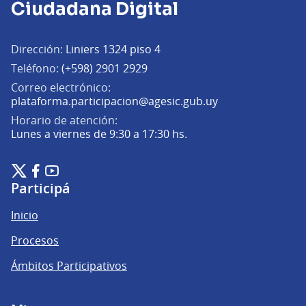
Ciudadana Digital
Dirección:
Liniers 1324 piso 4
Teléfono:
(+598) 2901 2929
Correo electrónico:
(Abrir en una pe
plataforma.participacion@agesic.gub.uy
Horario de atención:
Lunes a viernes de 9:30 a 17:30 hs.
Plataforma de Participación Ciudadana Digital en X
Plataforma de Participación Ciudadana Digital en Facebook
Plataforma de Participación Ciudadana Digital en YouTu
(Enlace externo)
(Enlace externo)
(Enlace externo)
Participá
Inicio
Procesos
Ámbitos Participativos