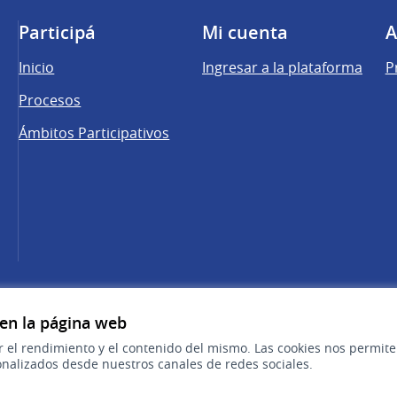
Participá
Mi cuenta
A
Inicio
Ingresar a la plataforma
P
Procesos
Ámbitos Participativos
una pestaña nueva)
cebook
 YouTube
 en la página web
r el rendimiento y el contenido del mismo. Las cookies nos permit
nalizados desde nuestros canales de redes sociales.
Sitio oficial de la República Oriental del 