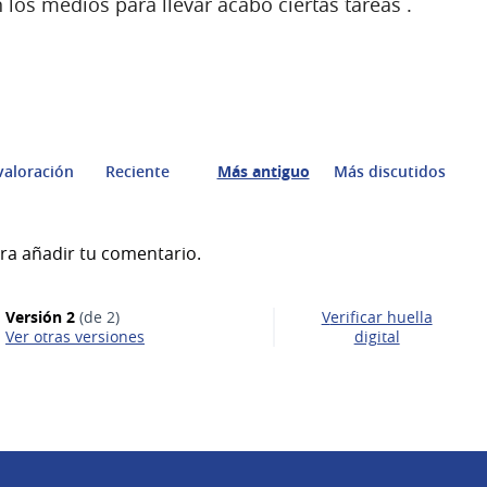
 los medios para llevar acabó ciertas tareas .
valoración
Reciente
Más antiguo
Más discutidos
ra añadir tu comentario.
Versión 2
(de 2)
Verificar huella
ver otras versiones
digital