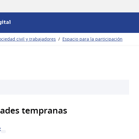
ital
ciedad civil y trabajadores
/
Espacio para la participación
dades tempranas
z