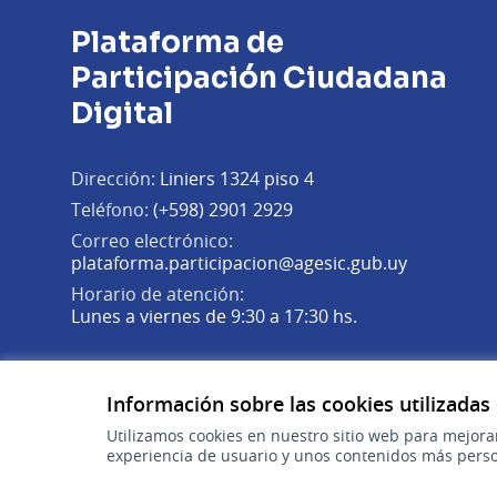
Plataforma de
Participación Ciudadana
Digital
Dirección:
Liniers 1324 piso 4
Teléfono:
(+598) 2901 2929
Correo electrónico:
(Abrir en 
plataforma.participacion@agesic.gub.uy
Horario de atención:
Lunes a viernes de 9:30 a 17:30 hs.
Plataforma de Participación Ciudadana Digital en X
Plataforma de Participación Ciudadana Digital en Fa
Plataforma de Participación Ciudadana Digital en
(Enlace externo)
(Enlace externo)
(Enlace externo)
Información sobre las cookies utilizadas
Utilizamos cookies en nuestro sitio web para mejora
experiencia de usuario y unos contenidos más perso
gub.uy
(Enlace externo)