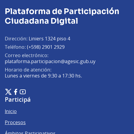
Plataforma de Participación
Ciudadana Digital
Dirección:
Liniers 1324 piso 4
Teléfono:
(+598) 2901 2929
Correo electrónico:
(Abrir en una pe
plataforma.participacion@agesic.gub.uy
Horario de atención:
Lunes a viernes de 9:30 a 17:30 hs.
Plataforma de Participación Ciudadana Digital en X
Plataforma de Participación Ciudadana Digital en Facebook
Plataforma de Participación Ciudadana Digital en YouTu
(Enlace externo)
(Enlace externo)
(Enlace externo)
Participá
Inicio
Procesos
Ámbitos Participativos