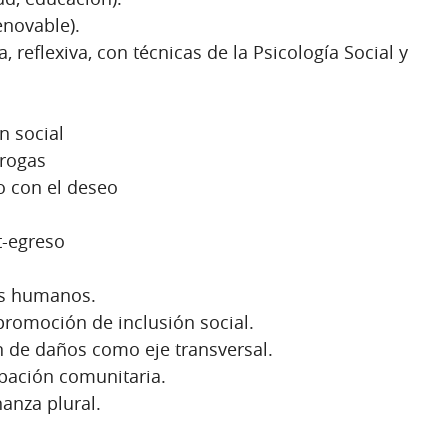
enovable).
, reflexiva, con técnicas de la Psicología Social y
 social
drogas
o con el deseo
t-egreso
os humanos.
promoción de inclusión social.
n de daños como eje transversal.
cipación comunitaria.
nanza plural.