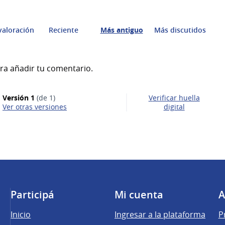
valoración
Reciente
Más antiguo
Más discutidos
ra añadir tu comentario.
Versión 1
(de 1)
Verificar huella
ver otras versiones
digital
Participá
Mi cuenta
A
Inicio
Ingresar a la plataforma
P