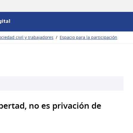
ital
ciedad civil y trabajadores
/
Espacio para la participación
ibertad, no es privación de