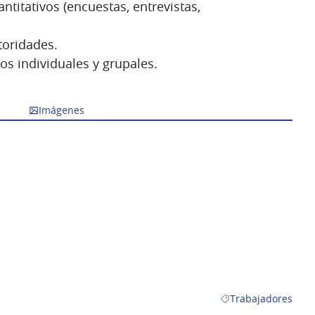
ntitativos (encuestas, entrevistas,
toridades.
os individuales y grupales.
Imágenes
Trabajadores
Resultados al filtra