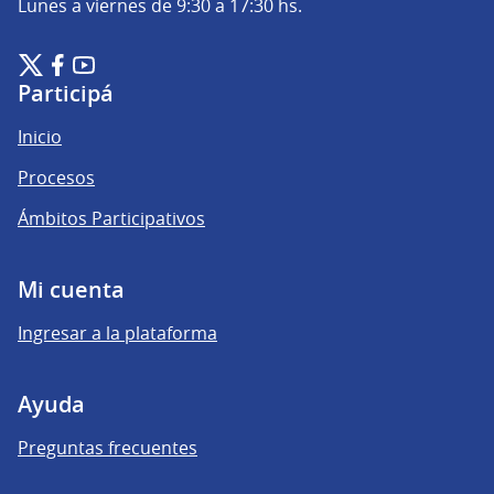
Lunes a viernes de 9:30 a 17:30 hs.
Plataforma de Participación Ciudadana Digital en X
Plataforma de Participación Ciudadana Digital en Facebook
Plataforma de Participación Ciudadana Digital en YouTu
(Enlace externo)
(Enlace externo)
(Enlace externo)
Participá
Inicio
Procesos
Ámbitos Participativos
Mi cuenta
Ingresar a la plataforma
Ayuda
Preguntas frecuentes