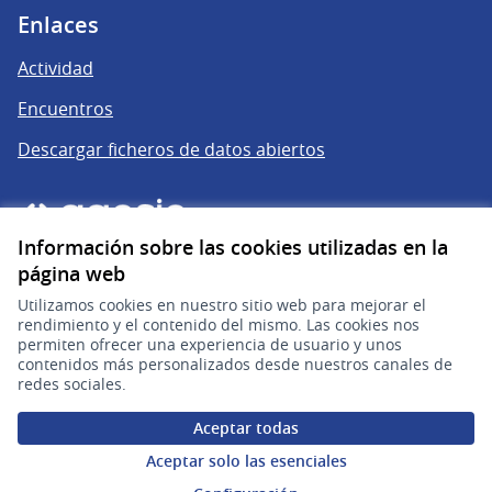
Enlaces
Actividad
Encuentros
Descargar ficheros de datos abiertos
Información sobre las cookies utilizadas en la
página web
Utilizamos cookies en nuestro sitio web para mejorar el
rendimiento y el contenido del mismo. Las cookies nos
permiten ofrecer una experiencia de usuario y unos
gub.uy
(Enlace externo)
contenidos más personalizados desde nuestros canales de
redes sociales.
Sitio oficial de la República Oriental del Uruguay
Aceptar todas
Configuración de cookies
Aceptar solo las esenciales