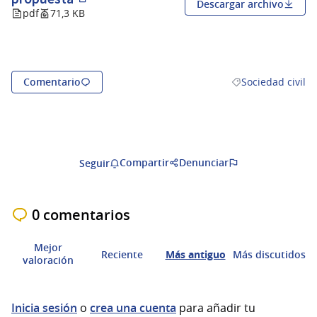
Descargar archivo
(Abrir en una pestaña nueva)
pdf
71,3 KB
Comentario
Sociedad civil
Resultados al filtr
Compartir
Denunciar
Seguir
0 comentarios
Mejor
Reciente
Más antiguo
Más discutidos
valoración
Inicia sesión
o
crea una cuenta
para añadir tu