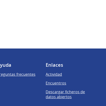
ueva)
a pestaña nueva)
yuda
Enlaces
reguntas frecuentes
Actividad
Encuentros
Descargar ficheros de
datos abiertos