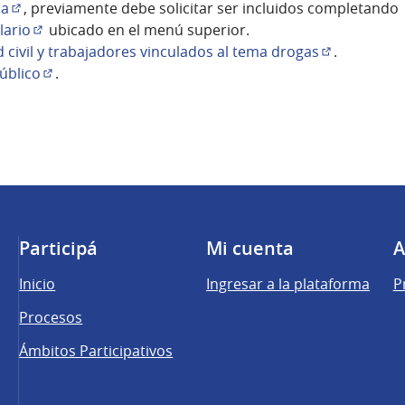
(Abrir en una pestaña n
ia
, previamente debe solicitar ser incluidos completando
(Abrir en una pestaña nueva)
lario
ubicado en el menú superior.
(Abrir en una pestaña nueva)
 civil y trabajadores vinculados al tema drogas
.
(Abrir en un
úblico
.
(Abrir en una pestaña nueva)
Participá
Mi cuenta
A
Inicio
Ingresar a la plataforma
P
Procesos
Ámbitos Participativos