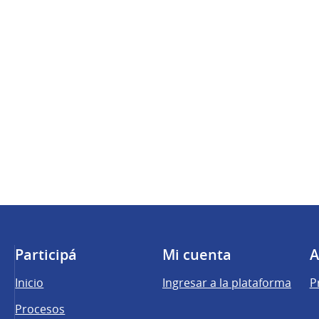
Participá
Mi cuenta
A
Inicio
Ingresar a la plataforma
P
Procesos