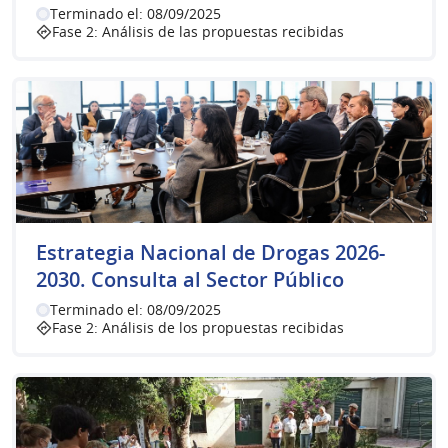
(Abrir en una
Terminado el: 08/09/2025
Academia
, previamente debe solicitar ser incluidos
Fase 2: Análisis de las propuestas recibidas
(Abrir en una pestaña nueva)
completando el
formulario
ubicado en el menú
(Abrir en una pestaña nueva)
superior.
Sociedad civil y trabajadores vinculados al tema
drogas
.
(Abrir en una pestaña nueva)
Sector Público
.
(Abrir en una pestaña nueva)
Más información
Por dudas o consultas puede dirigirse al correo
electrónico:
Estrategia Nacional de Drogas 2026-
estrategia.nacional.drogas@presidencia.gub.uy
2030. Consulta al Sector Público
Terminado el: 08/09/2025
Fase 2: Análisis de los propuestas recibidas