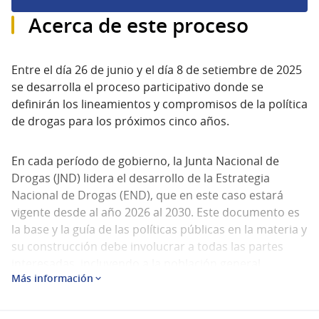
Acerca de este proceso
Entre el día 26 de junio y el día 8 de setiembre de 2025
se desarrolla el proceso participativo donde se
definirán los lineamientos y compromisos de la política
de drogas para los próximos cinco años.
En cada período de gobierno, la Junta Nacional de
Drogas (JND) lidera el desarrollo de la Estrategia
Nacional de Drogas (END), que en este caso estará
vigente desde al año 2026 al 2030. Este documento es
la base y la guía de las políticas públicas en la materia y
su construcción debe involucrar a todas las partes
interesadas, incluyendo a la población general.
Más información
La JND reconoce la importancia de asegurar la
participación y el debate en la definición de la END. De
este modo, ha definido un proceso de consulta amplia