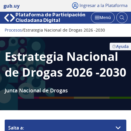
Ingresar a la Plataforma
gub.uy
Plataforma de Participación
Abri
Menú
Ciudadana Digital
bus
Abrir
Procesos
/
Estrategia Nacional de Drogas 2026 -2030
Seguir
Ayuda
Estrategia Nacional
de Drogas 2026 -2030
Junta Nacional de Drogas
Salta a: