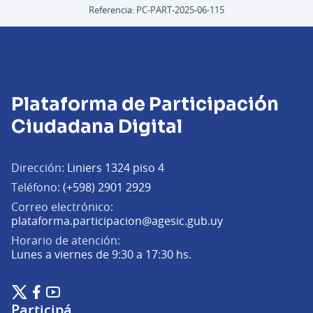
Referencia: PC-PART-2025-06-115
Plataforma de Participación
Ciudadana Digital
Dirección:
Liniers 1324 piso 4
Teléfono:
(+598) 2901 2929
Correo electrónico:
(Abrir en una pe
plataforma.participacion@agesic.gub.uy
Horario de atención:
Lunes a viernes de 9:30 a 17:30 hs.
Plataforma de Participación Ciudadana Digital en X
Plataforma de Participación Ciudadana Digital en Facebook
Plataforma de Participación Ciudadana Digital en YouTu
(Enlace externo)
(Enlace externo)
(Enlace externo)
Participá