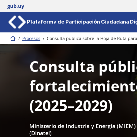
gub.uy
Plataforma de Participación Ciudadana Dig
/
Procesos
/
Consulta pública sobre la Hoja de Ruta para
Inicio
Consulta públi
fortalecimient
(2025–2029)
Ministerio de Industria y Energía (MIEM
(Dinatel)