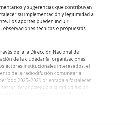
 comentarios y sugerencias que contribuyan
ortalecer su implementación y legitimidad a
nte. Los aportes pueden incluir
, observaciones técnicas o propuestas
 través de la la Dirección Nacional de
ación de la ciudadanía, organizaciones
s actores institucionales interesados, el
iento de la radiodifusión comunitaria.
período 2025–2029 orientada a fortalecer
l sector, reconociendo a la radiodifusión
pluralidad de voces y el derecho a la
entral de este proceso. Esta consulta
blica más inclusiva, sostenible y
sión comunitaria en Uruguay.
validar y ajustar la propuesta mediante