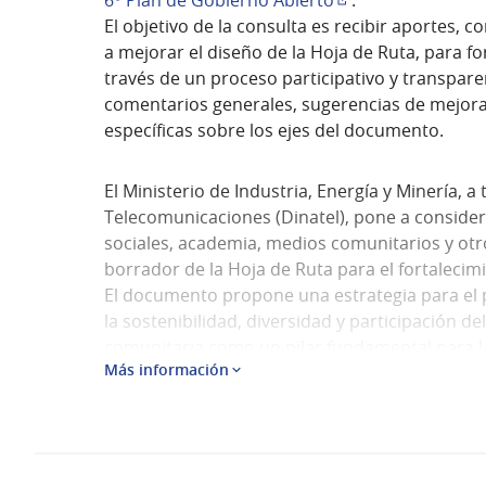
6º Plan de Gobierno Abierto
.
(Enlace externo)
El objetivo de la consulta es recibir aportes,
a mejorar el diseño de la Hoja de Ruta, para f
través de un proceso participativo y transpare
comentarios generales, sugerencias de mejora
específicas sobre los ejes del documento.
El Ministerio de Industria, Energía y Minería, a
Telecomunicaciones (Dinatel), pone a consider
sociales, academia, medios comunitarios y otro
borrador de la Hoja de Ruta para el fortalecim
El documento propone una estrategia para el 
la sostenibilidad, diversidad y participación de
comunitaria como un pilar fundamental para la 
Más información
comunicación.
La participación ciudadana es un componente c
busca construir colectivamente una política pú
representativa del ecosistema de la radiodifu
Esta instancia participativa busca enriquecer, 