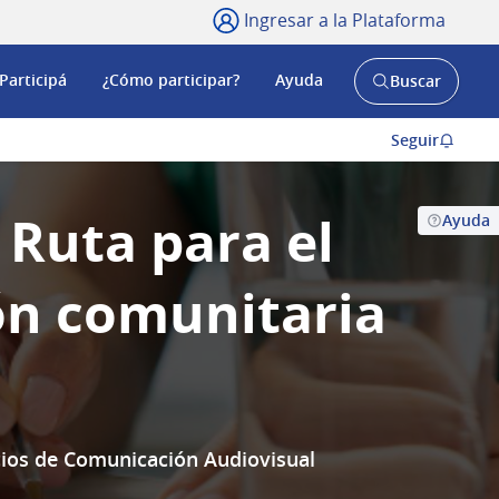
Ingresar a la Plataforma
Participá
¿Cómo participar?
Ayuda
Buscar
Abrir
buscador
y
Seguir
 Ruta para el
Ayuda
ión comunitaria
icios de Comunicación Audiovisual