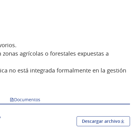
vorios.
en zonas agrícolas o forestales expuestas a
nica no está integrada formalmente en la gestión
Documentos
Descargar archivo
Abrir en una pestaña nueva)