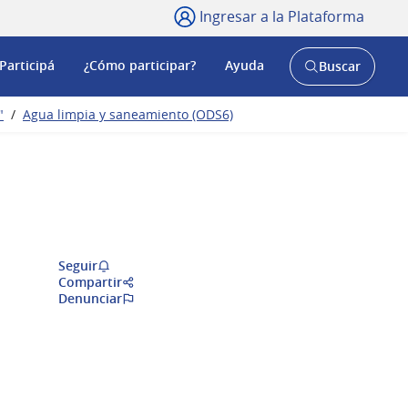
Ingresar a la Plataforma
Participá
¿Cómo participar?
Ayuda
Buscar
Abrir
buscador
y
"
/
Agua limpia y saneamiento (ODS6)
Seguir
Compartir
Denunciar