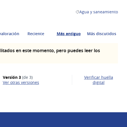
Agua y saneamiento
Resultados al filtrar por l
valoración
Reciente
Más antiguo
Más discutidos
litados en este momento, pero puedes leer los
Versión 3
(de 3)
Verificar huella
ver otras versiones
digital