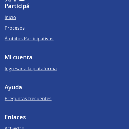
(Enlace externo)
(Enlace externo)
(Enlace externo)
Participá
Inicio
Procesos
Ámbitos Participativos
Mi cuenta
Ingresar a la plataforma
Ayuda
Preguntas frecuentes
Enlaces
Actividad