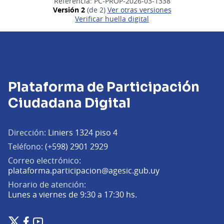
Referencia: PC-PROP-2026-03-1338
Versión 2
(de 2)
ver otras versiones
Verificar huella digital
Plataforma de Participación
Ciudadana Digital
Dirección:
Liniers 1324 piso 4
Teléfono:
(+598) 2901 2929
Correo electrónico:
(Abrir en una pe
plataforma.participacion@agesic.gub.uy
Horario de atención:
Lunes a viernes de 9:30 a 17:30 hs.
Plataforma de Participación Ciudadana Digital en X
Plataforma de Participación Ciudadana Digital en Facebook
Plataforma de Participación Ciudadana Digital en YouTu