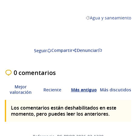
Agua y saneamiento
Resultados al filtrar por
Compartir
Denunciar
Seguir
0 comentarios
Mejor
Reciente
Más antiguo
Más discutidos
valoración
Los comentarios están deshabilitados en este
momento, pero puedes leer los anteriores.