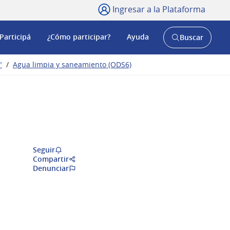
Ingresar a la Plataforma
Participá
¿Cómo participar?
Ayuda
Buscar
Abrir
buscador
y
"
/
Agua limpia y saneamiento (ODS6)
Seguir
Compartir
Denunciar