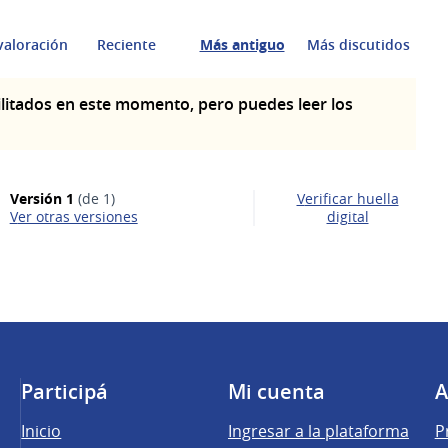
valoración
Reciente
Más antiguo
Más discutidos
litados en este momento, pero puedes leer los
Versión 1
(de 1)
Verificar huella
ver otras versiones
digital
Participá
Mi cuenta
A
Inicio
Ingresar a la plataforma
P