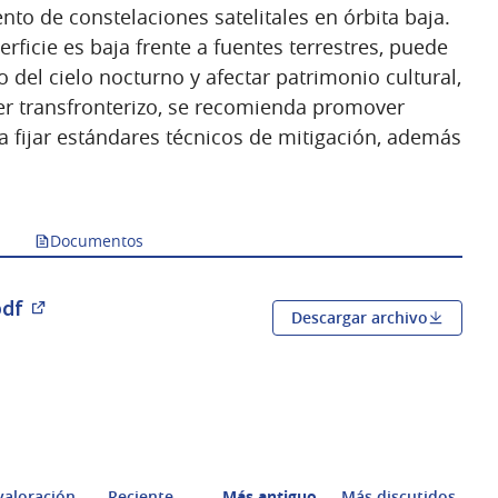
ento de constelaciones satelitales en órbita baja.
ficie es baja frente a fuentes terrestres, puede
o del cielo nocturno y afectar patrimonio cultural,
ter transfronterizo, se recomienda promover
a fijar estándares técnicos de mitigación, además
Documentos
pdf
Descargar archivo
(Abrir en una pestaña nueva)
valoración
Reciente
Más antiguo
Más discutidos