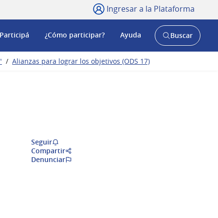
Ingresar a la Plataforma
Participá
¿Cómo participar?
Ayuda
Buscar
Abrir
buscador
y
"
/
Alianzas para lograr los objetivos (ODS 17)
Seguir
Compartir
Denunciar