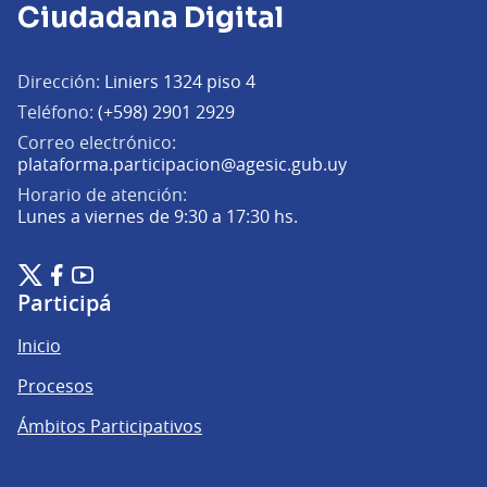
Ciudadana Digital
Dirección:
Liniers 1324 piso 4
Teléfono:
(+598) 2901 2929
Correo electrónico:
(Abrir en una pe
plataforma.participacion@agesic.gub.uy
Horario de atención:
Lunes a viernes de 9:30 a 17:30 hs.
Plataforma de Participación Ciudadana Digital en X
Plataforma de Participación Ciudadana Digital en Facebook
Plataforma de Participación Ciudadana Digital en YouTu
(Enlace externo)
(Enlace externo)
(Enlace externo)
Participá
Inicio
Procesos
Ámbitos Participativos