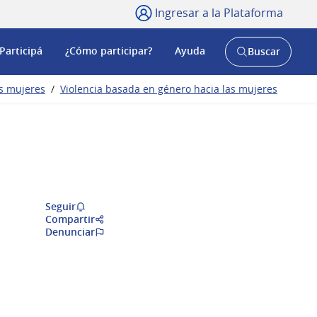
Ingresar a la Plataforma
Participá
¿Cómo participar?
Ayuda
Buscar
Abrir
buscador
y
as mujeres
/
Violencia basada en género hacia las mujeres
Seguir
Compartir
Denunciar