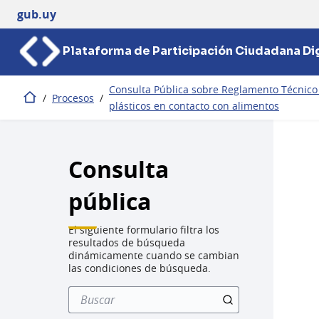
gub.uy
Plataforma de Participación Ciudadana Dig
Consulta Pública sobre Reglamento Técnico
/
Procesos
/
Inicio
plásticos en contacto con alimentos
Consulta
pública
El siguiente formulario filtra los
resultados de búsqueda
dinámicamente cuando se cambian
las condiciones de búsqueda.