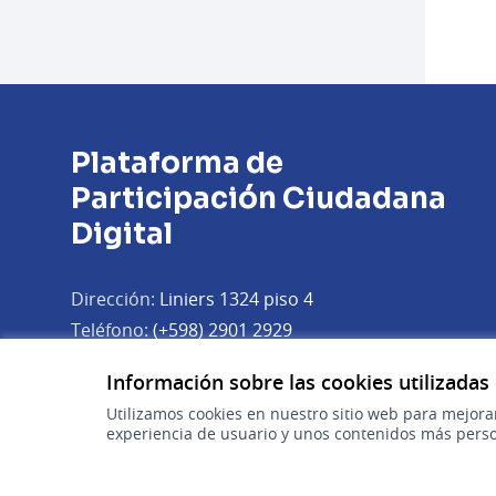
Plataforma de
Participación Ciudadana
Digital
Dirección:
Liniers 1324 piso 4
Teléfono:
(+598) 2901 2929
Correo electrónico:
Información sobre las cookies utilizadas
(Abrir en 
plataforma.participacion@agesic.gub.uy
Horario de atención:
Utilizamos cookies en nuestro sitio web para mejora
experiencia de usuario y unos contenidos más perso
Lunes a viernes de 9:30 a 17:30 hs.
Plataforma de Participación Ciudadana Digital en X
Plataforma de Participación Ciudadana Digital en Fa
Plataforma de Participación Ciudadana Digital en