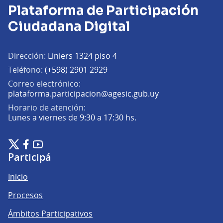
Plataforma de Participación
Ciudadana Digital
Dirección:
Liniers 1324 piso 4
Teléfono:
(+598) 2901 2929
Correo electrónico:
(Abrir en una pe
plataforma.participacion@agesic.gub.uy
Horario de atención:
Lunes a viernes de 9:30 a 17:30 hs.
Plataforma de Participación Ciudadana Digital en X
Plataforma de Participación Ciudadana Digital en Facebook
Plataforma de Participación Ciudadana Digital en YouTu
(Enlace externo)
(Enlace externo)
(Enlace externo)
Participá
Inicio
Procesos
Ámbitos Participativos