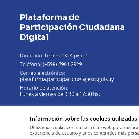
Plataforma de
Participación Ciudadana
Digital
Dirección:
Liniers 1324 piso 4
Teléfono:
(+598) 2901 2929
Correo electrónico:
(Abrir en 
plataforma.participacion@agesic.gub.uy
Horario de atención:
Lunes a viernes de 9:30 a 17:30 hs.
Plataforma de Participación Ciudadana Digital en X
Plataforma de Participación Ciudadana Digital en Fa
Plataforma de Participación Ciudadana Digital en
(Enlace externo)
(Enlace externo)
(Enlace externo)
Información sobre las cookies utilizadas
Utilizamos cookies en nuestro sitio web para mejora
experiencia de usuario y unos contenidos más perso