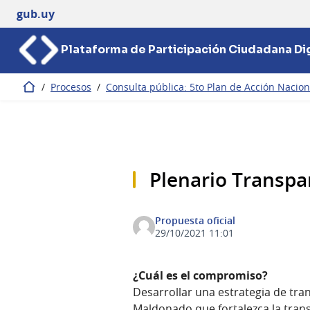
gub.uy
Plataforma de Participación Ciudadana Dig
/
Procesos
/
Consulta pública: 5to Plan de Acción Nacio
Inicio
Plenario Transpa
Propuesta oficial
29/10/2021 11:01
¿Cuál es el compromiso?
Desarrollar una estrategia de tra
Maldonado que fortalezca la trans