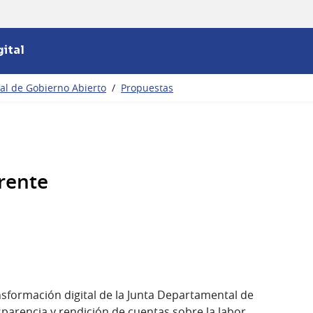
ital
nal de Gobierno Abierto
/
Propuestas
rente
nsformación digital de la Junta Departamental de
parencia y rendición de cuentas sobre la labor