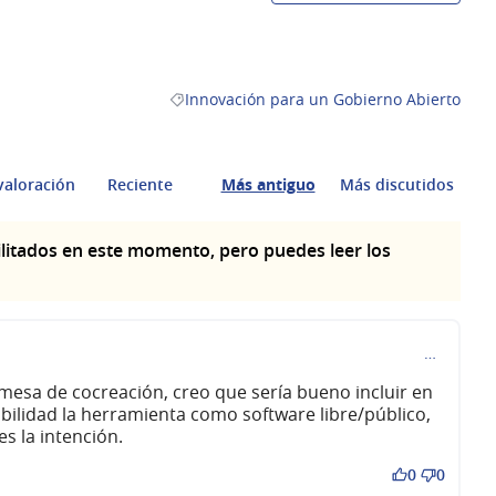
Innovación para un Gobierno Abierto
Resultados al filtrar por la categoría: Inno
valoración
Reciente
Más antiguo
Más discutidos
litados en este momento, pero puedes leer los
…
mesa de cocreación, creo que sería bueno incluir en
nibilidad la herramienta como software libre/público,
s la intención.
0
0