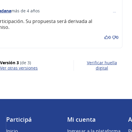
dadana
más de 4 años
…
comentario 234)
ticipación. Su propuesta será derivada al
iso.
0
0
Versión 3
(de 3)
Verificar huella
ver otras versiones
digital
Participá
Mi cuenta
A
Inicio
Ingresar a la plataforma
P