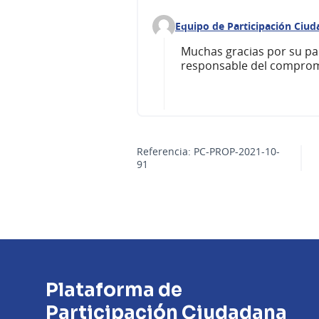
Equipo de Participación Ciu
Comentario 263 (responder al 
Muchas gracias por su par
responsable del comprom
Referencia: PC-PROP-2021-10-
91
Plataforma de
Participación Ciudadana