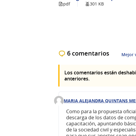
pdf
301 KB
6 comentarios
Mejor 
Los comentarios están deshabi
anteriores.
MARIA ALEJANDRA QUINTANS ME
Comentario 232
Como para la propuesta oficial
descarga de los datos de comp
capacitación, apuntando bási
de la sociedad civil y especiali
para que sus aportes sean op