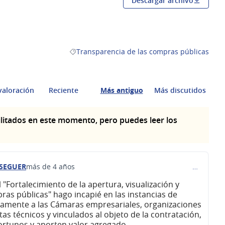
Descargar archivo
(Abrir en una pestaña nueva)
Transparencia de las compras públicas
Resultados al filtrar por la categoría: Transp
valoración
Reciente
Más antiguo
Más discutidos
litados en este momento, pero puedes leer los
SEGUER
más de 4 años
…
 "Fortalecimiento de la apertura, visualización y
ras públicas" hago incapié en las instancias de
camente a las Cámaras empresariales, organizaciones
stas técnicos y vinculados al objeto de la contratación,
ortunos y aporten valor agregado.