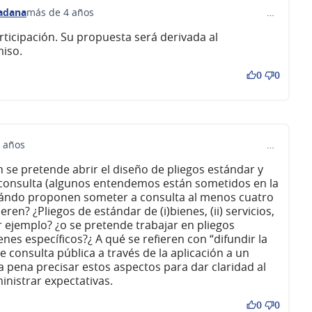
dadana
más de 4 años
…
comentario 233)
ticipación. Su propuesta será derivada al
iso.
0
0
 años
…
 se pretende abrir el diseño de pliegos estándar y
consulta (algunos entendemos están sometidos en la
Cuándo proponen someter a consulta al menos cuatro
ren? ¿Pliegos de estándar de (i)bienes, (ii) servicios,
por ejemplo? ¿o se pretende trabajar en pliegos
nes específicos?¿ A qué se refieren con “difundir la
consulta pública a través de la aplicación a un
la pena precisar estos aspectos para dar claridad al
nistrar expectativas.
0
0