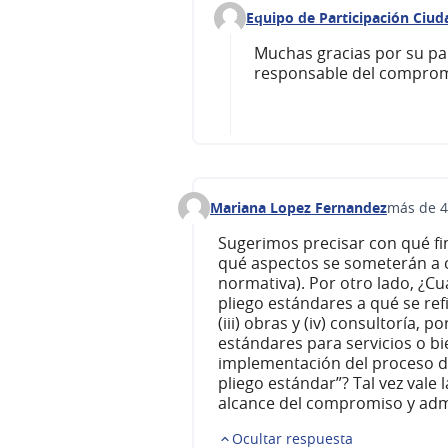
Equipo de Participación Ciu
Comentario 258 (responder al 
Muchas gracias por su par
responsable del comprom
Mariana Lopez Fernandez
más de 4
Comentario 247
Sugerimos precisar con qué fin
qué aspectos se someterán a 
normativa). Por otro lado, ¿
pliego estándares a qué se refie
(iii) obras y (iv) consultoría, 
estándares para servicios o bie
implementación del proceso de 
pliego estándar”? Tal vez vale 
alcance del compromiso y admi
Ocultar respuesta