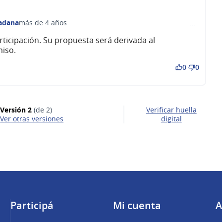
dadana
más de 4 años
…
comentario 247)
ticipación. Su propuesta será derivada al
iso.
0
0
Versión 2
(de 2)
Verificar huella
ver otras versiones
digital
Participá
Mi cuenta
A