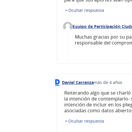
Ocultar respuesta
Equipo de Participación Ciu
Comentario 257 (responder al 
Muchas gracias por su par
responsable del comprom
Daniel Carranza
más de 4 años
Comentario 233
Reiterando algo que se charló 
la intención de contemplarlo- 
intención de incluir en los pl
asociadas como datos abiertos,
Ocultar respuesta