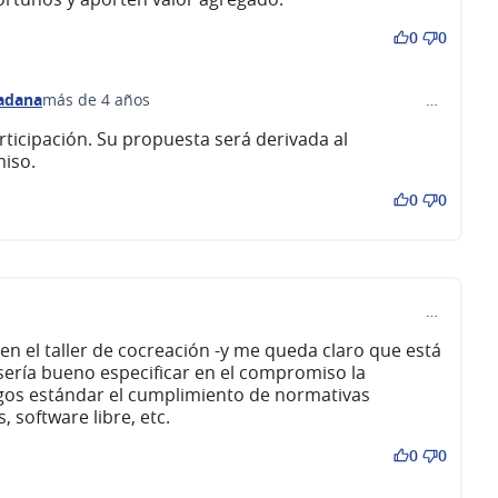
0
0
dadana
más de 4 años
…
comentario 232)
ticipación. Su propuesta será derivada al
iso.
0
0
…
en el taller de cocreación -y me queda claro que está
sería bueno especificar en el compromiso la
iegos estándar el cumplimiento de normativas
 software libre, etc.
0
0