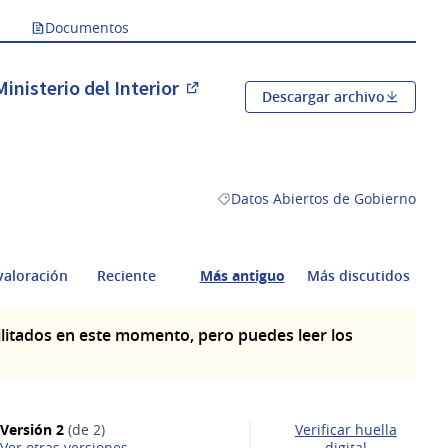
Documentos
nisterio del Interior
Descargar archivo
(Abrir en una pestaña nueva)
Datos Abiertos de Gobierno
Resultados al filtrar por la catego
valoración
Reciente
Más antiguo
Más discutidos
litados en este momento, pero puedes leer los
Versión 2
(de 2)
Verificar huella
ver otras versiones
digital