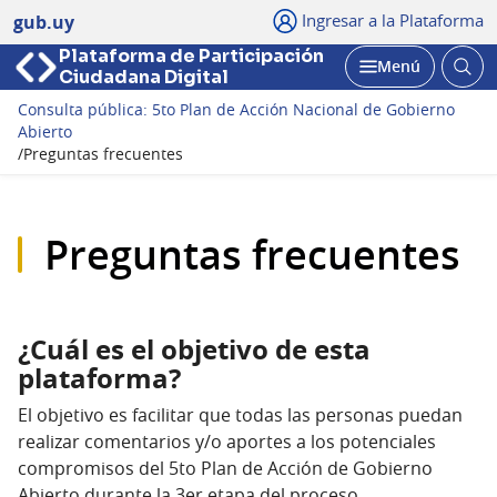
Ingresar a la Plataforma
gub.uy
Plataforma de Participación
Abri
Menú
Ciudadana Digital
bus
Abrir
Consulta pública: 5to Plan de Acción Nacional de Gobierno
Abierto
/
Preguntas frecuentes
Preguntas frecuentes
¿Cuál es el objetivo de esta
plataforma?
El objetivo es facilitar que todas las personas puedan
realizar comentarios y/o aportes a los potenciales
compromisos del 5to Plan de Acción de Gobierno
Abierto durante la 3er etapa del proceso.