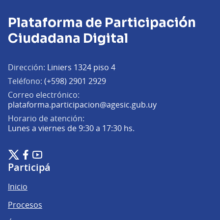
Plataforma de Participación
Ciudadana Digital
Dirección:
Liniers 1324 piso 4
Teléfono:
(+598) 2901 2929
Correo electrónico:
(Abrir en una pe
plataforma.participacion@agesic.gub.uy
Horario de atención:
Lunes a viernes de 9:30 a 17:30 hs.
Plataforma de Participación Ciudadana Digital en X
Plataforma de Participación Ciudadana Digital en Facebook
Plataforma de Participación Ciudadana Digital en YouTu
(Enlace externo)
(Enlace externo)
(Enlace externo)
Participá
Inicio
Procesos