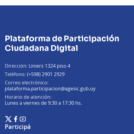
Plataforma de Participación
Ciudadana Digital
Dirección:
Liniers 1324 piso 4
Teléfono:
(+598) 2901 2929
Correo electrónico:
(Abrir en una pe
plataforma.participacion@agesic.gub.uy
Horario de atención:
Lunes a viernes de 9:30 a 17:30 hs.
Plataforma de Participación Ciudadana Digital en X
Plataforma de Participación Ciudadana Digital en Facebook
Plataforma de Participación Ciudadana Digital en YouTu
(Enlace externo)
(Enlace externo)
(Enlace externo)
Participá