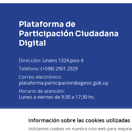
Plataforma de
Participación Ciudadana
Digital
Dirección:
Liniers 1324 piso 4
Teléfono:
(+598) 2901 2929
Correo electrónico:
(Abrir en 
plataforma.participacion@agesic.gub.uy
Horario de atención:
Lunes a viernes de 9:30 a 17:30 hs.
Plataforma de Participación Ciudadana Digital en X
Plataforma de Participación Ciudadana Digital en Fa
Plataforma de Participación Ciudadana Digital en
(Enlace externo)
(Enlace externo)
(Enlace externo)
Información sobre las cookies utilizadas
Utilizamos cookies en nuestro sitio web para mejora