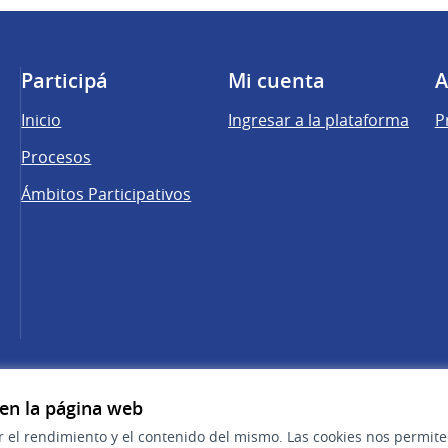
Participá
Mi cuenta
A
Inicio
Ingresar a la plataforma
P
Procesos
Ámbitos Participativos
una pestaña nueva)
cebook
 YouTube
 en la página web
r el rendimiento y el contenido del mismo. Las cookies nos permit