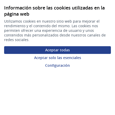
Correo electrónico:
(Abrir en una pe
plataforma.participacion@agesic.gub.uy
Información sobre las cookies utilizadas en la
página web
Horario de atención:
Lunes a viernes de 9:30 a 17:30 hs.
Utilizamos cookies en nuestro sitio web para mejorar el
rendimiento y el contenido del mismo. Las cookies nos
permiten ofrecer una experiencia de usuario y unos
Plataforma de Participación Ciudadana Digital en X
Plataforma de Participación Ciudadana Digital en Facebook
Plataforma de Participación Ciudadana Digital en YouTu
contenidos más personalizados desde nuestros canales de
(Enlace externo)
(Enlace externo)
(Enlace externo)
Participá
redes sociales.
Inicio
Aceptar todas
Aceptar solo las esenciales
Procesos
Configuración
Ámbitos Participativos
Mi cuenta
Ingresar a la plataforma
Ayuda