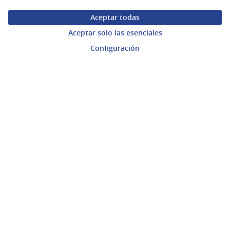
Aceptar todas
Ayuda
Aceptar solo las esenciales
Preguntas frecuentes
Configuración
Enlaces
Actividad
Encuentros
Descargar ficheros de datos abiertos