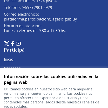
Dirección:
Liniers 1324 piso 4
Teléfono:
(+598) 2901 2929
Correo electrónico:
(Abrir en una pe
plataforma.participacion@agesic.gub.uy
Horario de atención:
Lunes a viernes de 9:30 a 17:30 hs.
Plataforma de Participación Ciudadana Digital en X
Plataforma de Participación Ciudadana Digital en Facebook
Plataforma de Participación Ciudadana Digital en YouTu
(Enlace externo)
(Enlace externo)
(Enlace externo)
Participá
Inicio
Procesos
Información sobre las cookies utilizadas en la
Ámbitos Participativos
página web
Utilizamos cookies en nuestro sitio web para mejorar el
Mi cuenta
rendimiento y el contenido del mismo. Las cookies nos
permiten ofrecer una experiencia de usuario y unos
Ingresar a la plataforma
contenidos más personalizados desde nuestros canales de
redes sociales.