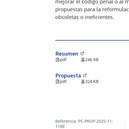
mejorar el código penal o al 
propuestas para la reformulac
obsoletas o ineficientes.
Resumen
(Abrir en una pesta
pdf
246 KB
Propuesta
(Abrir en una pest
pdf
324 KB
Referencia: PC-PROP-2025-11-
1188