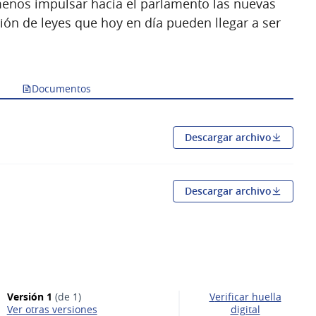
menos impulsar hacia el parlamento las nuevas
ión de leyes que hoy en día pueden llegar a ser
Documentos
Descargar archivo
ña nueva)
Descargar archivo
aña nueva)
Versión 1
(de 1)
Verificar huella
ver otras versiones
digital