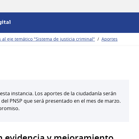
ital
al eje temático "Sistema de justicia criminal"
/
Aportes
esta instancia. Los aportes de la ciudadanía serán
l del PNSP que será presentado en el mes de marzo.
promiso.
en evidencia y mejoramiento