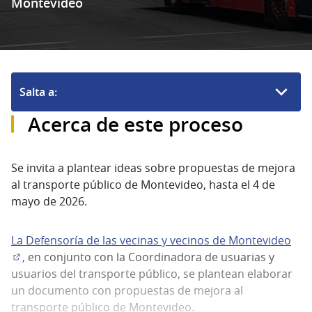
Montevideo
Salta a:
Acerca de este proceso
Se invita a plantear ideas sobre propuestas de mejora
al transporte público de Montevideo, hasta el 4 de
mayo de 2026.
La Defensoría de las vecinas y vecinos de Montevideo
, en conjunto con la Coordinadora de usuarias y
(Enlace externo)
usuarios del transporte público, se plantean elaborar
un documento con propuestas de mejora al
transporte público de Montevideo.