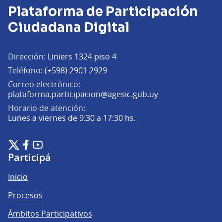
Plataforma de Participación
Ciudadana Digital
Dirección:
Liniers 1324 piso 4
Teléfono:
(+598) 2901 2929
Correo electrónico:
(Abrir en una pe
plataforma.participacion@agesic.gub.uy
Horario de atención:
Lunes a viernes de 9:30 a 17:30 hs.
Plataforma de Participación Ciudadana Digital en X
Plataforma de Participación Ciudadana Digital en Facebook
Plataforma de Participación Ciudadana Digital en YouTu
(Enlace externo)
(Enlace externo)
(Enlace externo)
Participá
Inicio
Procesos
Ámbitos Participativos