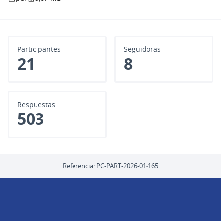
electrónico:
soportemail.defensoria@gmail.com
Participantes
Seguidoras
21
8
Respuestas
503
Referencia: PC-PART-2026-01-165