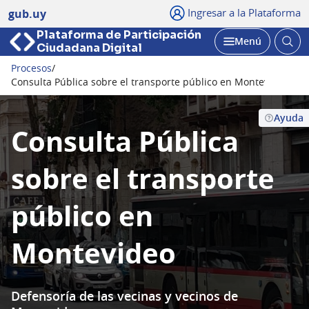
Ingresar a la Plataforma
gub.uy
Plataforma de Participación
Abri
Menú
Ciudadana Digital
bus
Abrir
Procesos
/
Seguir
Consulta Pública sobre el transporte público en Montevideo
Ayuda
Consulta Pública
sobre el transporte
público en
Montevideo
Defensoría de las vecinas y vecinos de