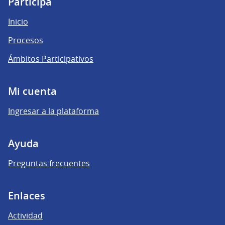
Participá
Inicio
Procesos
Ámbitos Participativos
Mi cuenta
Ingresar a la plataforma
Ayuda
Preguntas frecuentes
Enlaces
Actividad