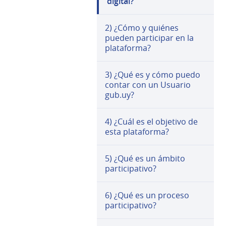
digital?
2) ¿Cómo y quiénes
pueden participar en la
plataforma?
3) ¿Qué es y cómo puedo
contar con un Usuario
gub.uy?
4) ¿Cuál es el objetivo de
esta plataforma?
5) ¿Qué es un ámbito
participativo?
6) ¿Qué es un proceso
participativo?