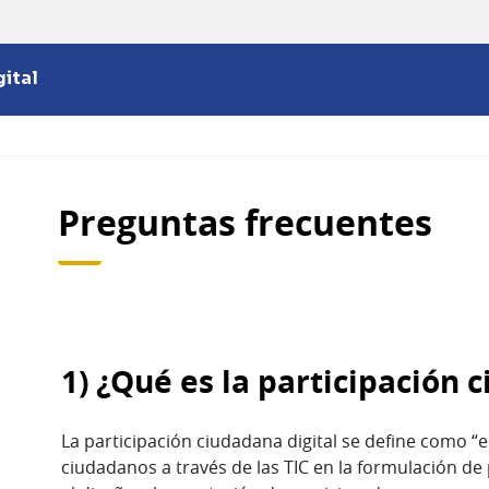
ital
Preguntas frecuentes
1) ¿Qué es la participación 
La participación ciudadana digital se define como “e
ciudadanos a través de las TIC en la formulación de 