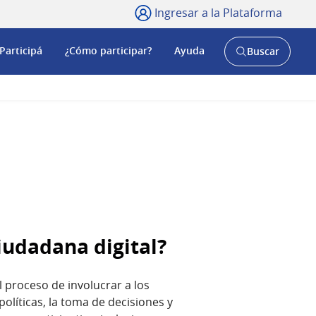
Ingresar a la Plataforma
Participá
¿Cómo participar?
Ayuda
Buscar
Abrir
buscador
y
ciudadana digital?
l proceso de involucrar a los
políticas, la toma de decisiones y