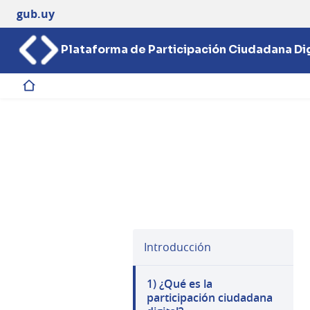
gub.uy
Plataforma de Participación Ciudadana Dig
Inicio
Introducción
1) ¿Qué es la
participación ciudadana