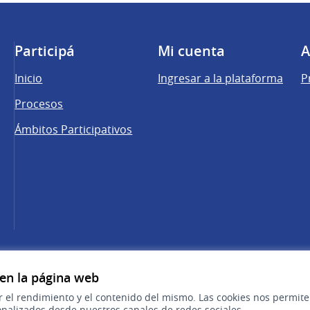
Participá
Mi cuenta
A
Inicio
Ingresar a la plataforma
P
Procesos
Ámbitos Participativos
una pestaña nueva)
cebook
 YouTube
 en la página web
r el rendimiento y el contenido del mismo. Las cookies nos permit
nalizados desde nuestros canales de redes sociales.