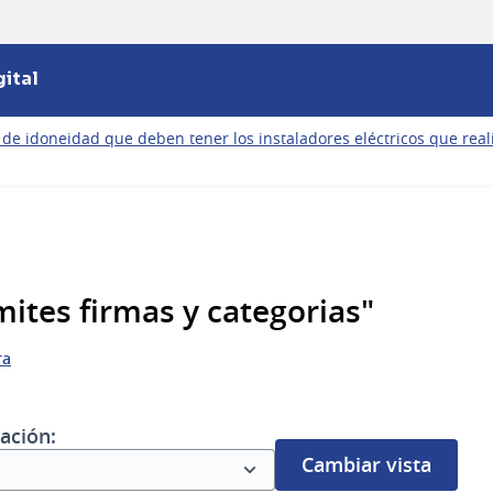
ital
e idoneidad que deben tener los instaladores eléctricos que realic
ites firmas y categorias"
ra
ación:
Cambiar vista