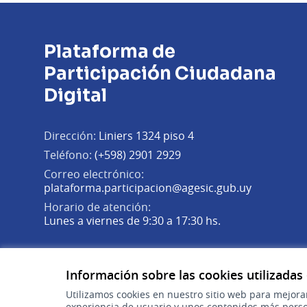
Plataforma de
Participación Ciudadana
Digital
Dirección:
Liniers 1324 piso 4
Teléfono:
(+598) 2901 2929
Correo electrónico:
(Abrir en 
plataforma.participacion@agesic.gub.uy
Horario de atención:
Lunes a viernes de 9:30 a 17:30 hs.
Plataforma de Participación Ciudadana Digital en X
Plataforma de Participación Ciudadana Digital en Fa
Plataforma de Participación Ciudadana Digital en
(Enlace externo)
(Enlace externo)
(Enlace externo)
Información sobre las cookies utilizadas
Utilizamos cookies en nuestro sitio web para mejora
experiencia de usuario y unos contenidos más perso