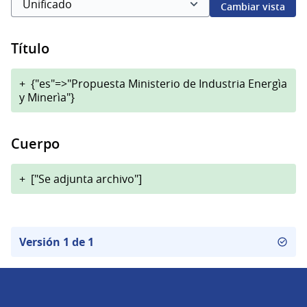
Cambiar vista
Título
+
{"es"=>"Propuesta Ministerio de Industria Energìa
y Minerìa"}
Cuerpo
+
["Se adjunta archivo"]
Versión 1 de 1