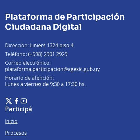
Plataforma de Participación
Ciudadana Digital
Dirección:
Liniers 1324 piso 4
Teléfono:
(+598) 2901 2929
Correo electrónico:
(Abrir en una pe
plataforma.participacion@agesic.gub.uy
Horario de atención:
Lunes a viernes de 9:30 a 17:30 hs.
Plataforma de Participación Ciudadana Digital en X
Plataforma de Participación Ciudadana Digital en Facebook
Plataforma de Participación Ciudadana Digital en YouTu
(Enlace externo)
(Enlace externo)
(Enlace externo)
Participá
Inicio
Procesos