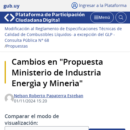
Ingresar a la Plataforma
gub.uy
Plataforma de Participación
Abri
Menú
Ciudadana Digital
bus
Abrir
Modificación al Reglamento de Especificaciones Técnicas de
Calidad de Combustibles Líquidos- a excepción del GLP -
Consulta Pública N° 68
/
Propuestas
Cambios en "Propuesta
Ministerio de Industria
Energìa y Minerìa"
Nelson Roberto Papaterra Esteban
01/11/2024 15:20
Comparar el modo de
visualización: