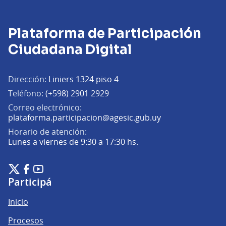
Plataforma de Participación
Ciudadana Digital
Dirección:
Liniers 1324 piso 4
Teléfono:
(+598) 2901 2929
Correo electrónico:
(Abrir en una pe
plataforma.participacion@agesic.gub.uy
Horario de atención:
Lunes a viernes de 9:30 a 17:30 hs.
Plataforma de Participación Ciudadana Digital en X
Plataforma de Participación Ciudadana Digital en Facebook
Plataforma de Participación Ciudadana Digital en YouTu
(Enlace externo)
(Enlace externo)
(Enlace externo)
Participá
Inicio
Procesos