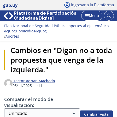
Ingresar a la Plataforma
gub.uy
Plataforma de Participación
Abri
Menú
Ciudadana Digital
bus
Abrir
Plan Nacional de Seguridad Pública: aportes al eje temático
&quot;Homicidios&quot;
/
Aportes
Cambios en "Digan no a toda
propuesta que venga de la
izquierda."
Hector Adrian Machado
05/11/2025 11:11
Comparar el modo de
visualización:
Cambiar vista