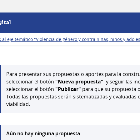
ital
 al eje temático "Violencia de género y contra niñas, niños y adole
Para presentar sus propuestas o aportes para la constru
seleccionar el botón
"Nueva propuesta"
y seguir las in
seleccionar el botón
"Publicar"
para que su propuesta q
Todas las propuestas serán sistematizadas y evaluadas 
viabilidad.
Aún no hay ninguna propuesta.