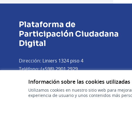
Plataforma de
Participación Ciudadana
Digital
Dirección:
Liniers 1324 piso 4
Teléfono:
(+598) 2901 2929
Correo electrónico:
Información sobre las cookies utilizadas
(Abrir en 
plataforma.participacion@agesic.gub.uy
Utilizamos cookies en nuestro sitio web para mejora
Horario de atención:
experiencia de usuario y unos contenidos más perso
Lunes a viernes de 9:30 a 17:30 hs.
Plataforma de Participación Ciudadana Digital en X
Plataforma de Participación Ciudadana Digital en Fa
Plataforma de Participación Ciudadana Digital en
(Enlace externo)
(Enlace externo)
(Enlace externo)