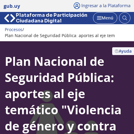
Ingresar a la Plataforma
gub.uy
Plataforma de Participación
Abri
Menú
Ciudadana Digital
bus
Abrir
Procesos
/
Seguir
Plan Nacional de Seguridad Pública: aportes al eje temático &qu
Ayuda
Plan Nacional de
Seguridad Pública:
aportes al eje
temático "Violencia
de género y contra