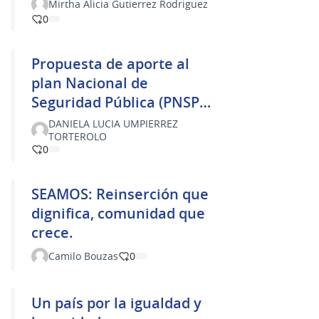
Mirtha Alicia Gutierrez Rodriguez
prevención s
0
Propuesta de aporte al
plan Nacional de
Seguridad Pública (PNSP)
2025–2035
DANIELA LUCIA UMPIERREZ
TORTEROLO
0
SEAMOS: Reinserción que
dignifica, comunidad que
crece.
Camilo Bouzas
0
Un país por la igualdad y