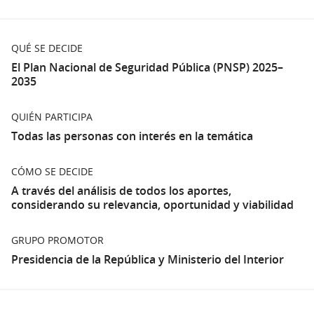
comunitaria. Se requiere una respuesta integral que
combine prevención, protección a las víctimas, sanción
a los agresores y programas de reintegración social.
QUÉ SE DECIDE
El Plan Nacional de Seguridad Pública (PNSP) 2025–
¿Como participar?
2035
Para realizar sus aportes ingrese a la sección
"
Aportes
"
y haga clic en el botón "
Nueva Propuesta
"
QUIÉN PARTICIPA
(Abrir en una pestaña nueva)
Para participar, debes registrarte en
Usuario gub.uy
Todas las personas con interés en la temática
(Enl
e iniciar sesión en la plataforma.
Podrán participar todas las personas con interés en la
CÓMO SE DECIDE
temática.
A través del análisis de todos los aportes,
considerando su relevancia, oportunidad y viabilidad
Por dudas y consultas enviar correo electrónico a:
secretaria.pnsp@minterior.gub.uy
GRUPO PROMOTOR
Sobre el PNSP
Presidencia de la República y Ministerio del Interior
Es un instrumento estratégico fundamental del
Gobierno Nacional, llevado adelante por Presidencia
de la República y el Ministerio del Interior, para