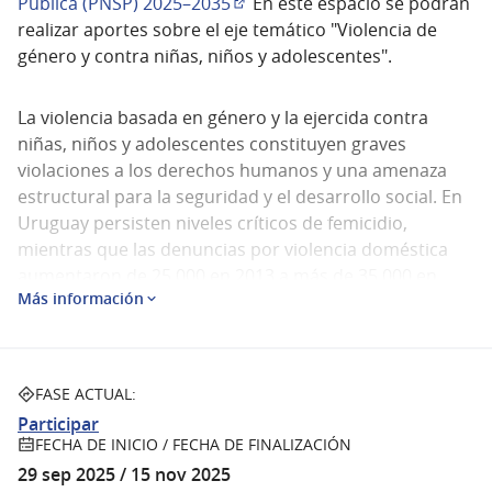
Pública (PNSP) 2025–2035
En este espacio se podrán
(Abrir en una pestaña nueva)
realizar aportes sobre el eje temático "Violencia de
género y contra niñas, niños y adolescentes".
La violencia basada en género y la ejercida contra
niñas, niños y adolescentes constituyen graves
violaciones a los derechos humanos y una amenaza
estructural para la seguridad y el desarrollo social. En
Uruguay persisten niveles críticos de femicidio,
mientras que las denuncias por violencia doméstica
aumentaron de 25.000 en 2013 a más de 35.000 en
Más información
2024, y los delitos sexuales crecieron un 65 % en la
última década. A ello se suman la trata y explotación
de niñas, niños y adolescentes y su captación por
redes de crimen organizado, con impactos
FASE ACTUAL:
devastadores sobre las víctimas y sus comunidades.
Participar
Estas formas de violencia perpetúan ciclos de
FECHA DE INICIO / FECHA DE FINALIZACIÓN
desigualdad, alimentan mercados ilícitos, generan
29 sep 2025 / 15 nov 2025
altos costos sociales y deterioran la cohesión