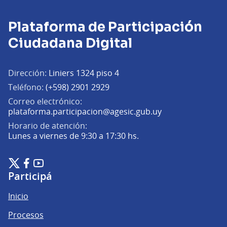
Plataforma de Participación
Ciudadana Digital
Dirección:
Liniers 1324 piso 4
Teléfono:
(+598) 2901 2929
Correo electrónico:
(Abrir en una pe
plataforma.participacion@agesic.gub.uy
Horario de atención:
Lunes a viernes de 9:30 a 17:30 hs.
Plataforma de Participación Ciudadana Digital en X
Plataforma de Participación Ciudadana Digital en Facebook
Plataforma de Participación Ciudadana Digital en YouTu
(Enlace externo)
(Enlace externo)
(Enlace externo)
Participá
Inicio
Procesos