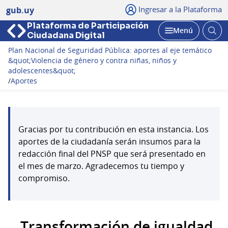
Ingresar a la Plataforma
gub.uy
Plataforma de Participación
Abri
Menú
Ciudadana Digital
bus
Abrir
Plan Nacional de Seguridad Pública: aportes al eje temático
&quot;Violencia de género y contra niñas, niños y
adolescentes&quot;
/
Aportes
Gracias por tu contribución en esta instancia. Los
aportes de la ciudadanía serán insumos para la
redacción final del PNSP que será presentado en
el mes de marzo. Agradecemos tu tiempo y
compromiso.
Transformación de igualdad,