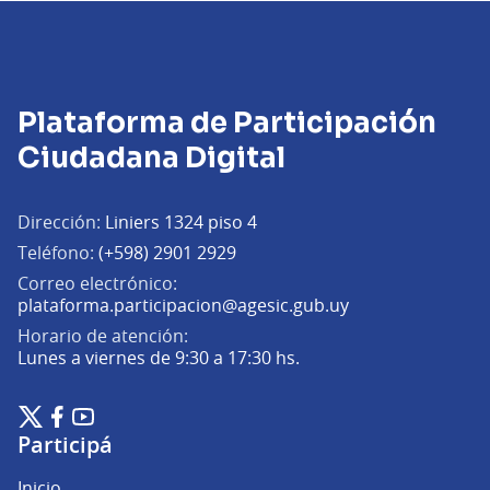
Plataforma de Participación
Ciudadana Digital
Dirección:
Liniers 1324 piso 4
Teléfono:
(+598) 2901 2929
Correo electrónico:
(Abrir en una pe
plataforma.participacion@agesic.gub.uy
Horario de atención:
Lunes a viernes de 9:30 a 17:30 hs.
Plataforma de Participación Ciudadana Digital en X
Plataforma de Participación Ciudadana Digital en Facebook
Plataforma de Participación Ciudadana Digital en YouTu
(Enlace externo)
(Enlace externo)
(Enlace externo)
Participá
Inicio