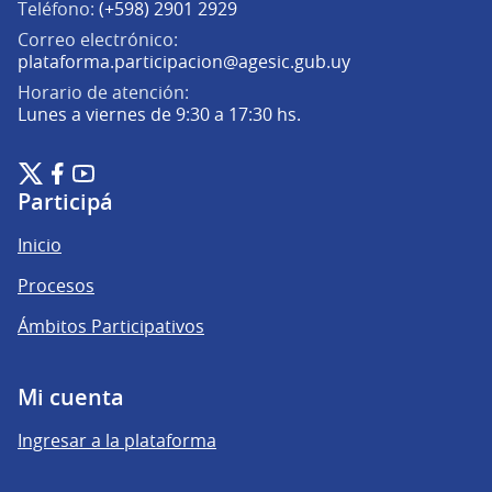
Teléfono:
(+598) 2901 2929
Correo electrónico:
(Abrir en una pe
plataforma.participacion@agesic.gub.uy
Horario de atención:
Lunes a viernes de 9:30 a 17:30 hs.
Plataforma de Participación Ciudadana Digital en X
Plataforma de Participación Ciudadana Digital en Facebook
Plataforma de Participación Ciudadana Digital en YouTu
(Enlace externo)
(Enlace externo)
(Enlace externo)
Participá
Inicio
Procesos
Ámbitos Participativos
Mi cuenta
Ingresar a la plataforma