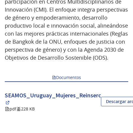
participación en Centros Multidisciplinarios de
Innovación (CMI). El enfoque integra perspectivas
de género y empoderamiento, desarrollo
productivo local e innovación social, alineándose
con las mejores prácticas internacionales (Reglas
de Bangkok de la ONU, enfoques de justicia con
perspectiva de género) y con la Agenda 2030 de
Objetivos de Desarrollo Sostenible (ODS).
Documentos
SEAMOS_Uruguay_Mujeres_Reinserc
Descargar ar
(Abrir en una pestaña nueva)
pdf
228 KB