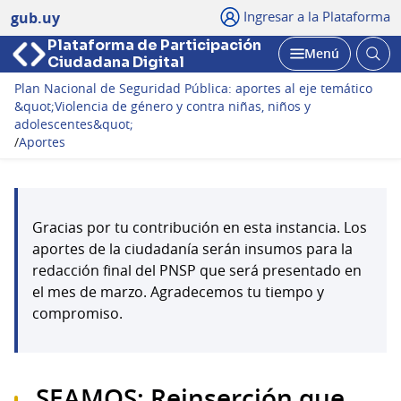
Ingresar a la Plataforma
gub.uy
Plataforma de Participación
Abri
Menú
Ciudadana Digital
bus
Abrir
Plan Nacional de Seguridad Pública: aportes al eje temático
&quot;Violencia de género y contra niñas, niños y
adolescentes&quot;
/
Aportes
Gracias por tu contribución en esta instancia. Los
aportes de la ciudadanía serán insumos para la
redacción final del PNSP que será presentado en
el mes de marzo. Agradecemos tu tiempo y
compromiso.
SEAMOS: Reinserción que