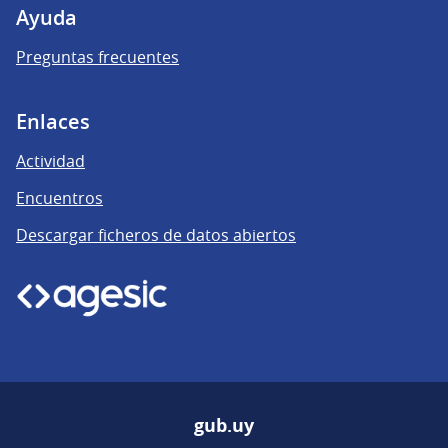
Ayuda
Preguntas frecuentes
Enlaces
Actividad
Encuentros
Descargar ficheros de datos abiertos
gub.uy
(Enlace externo)