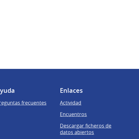
yuda
Enlaces
reguntas frecuentes
Actividad
Encuentros
Descargar ficheros de
datos abiertos