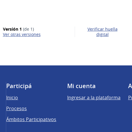
Versión 1
(de 1)
Verificar huella
ver otras versiones
digital
Participá
Mi cuenta
A
Inicio
Ingresar a la plataforma
P
Procesos
Ámbitos Participativos