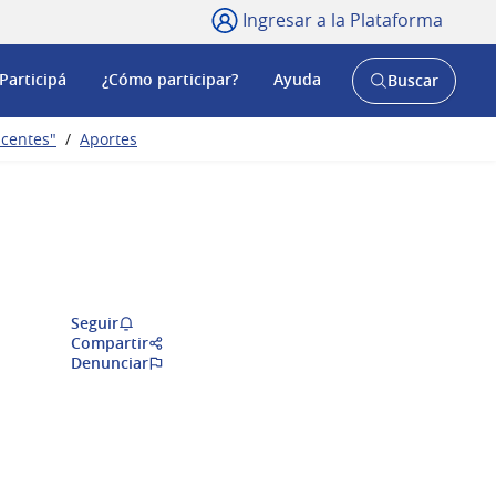
Ingresar a la Plataforma
Participá
¿Cómo participar?
Ayuda
Buscar
Abrir
buscador
y
scentes"
/
Aportes
Seguir
Compartir
Denunciar