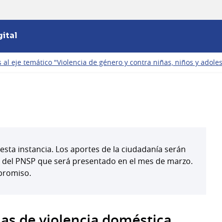
ital
 al eje temático "Violencia de género y contra niñas, niños y adole
esta instancia. Los aportes de la ciudadanía serán
l del PNSP que será presentado en el mes de marzo.
promiso.
mas de violencia doméstica