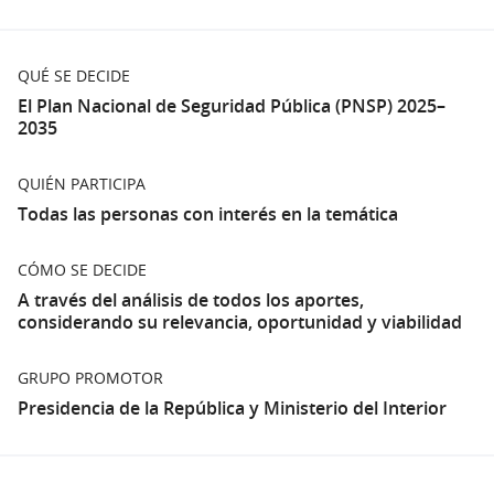
de imágenes íntimas y otras agresiones digitales que
afectan la integridad de las personas y la convivencia
democrática. Estos delitos trascienden fronteras
QUÉ SE DECIDE
físicas, desafían las capacidades tradicionales de
El Plan Nacional de Seguridad Pública (PNSP) 2025–
persecución penal y generan elevados costos
2035
económicos y sociales, lo que los convierte en un tema
estratégico para la agenda de seguridad pública.
QUIÉN PARTICIPA
Todas las personas con interés en la temática
¿Como participar?
Para realizar sus aportes ingrese a la sección
CÓMO SE DECIDE
"
Aportes
"
y haga clic en el botón "
Nueva Propuesta
"
A través del análisis de todos los aportes,
(Abrir en una pestaña nueva)
Para participar, debes registrarte en
Usuario gub.uy
considerando su relevancia, oportunidad y viabilidad
(Enl
e iniciar sesión en la plataforma.
Podrán participar todas las personas con interés en la
GRUPO PROMOTOR
temática
Presidencia de la República y Ministerio del Interior
Por dudas y consultas enviar correo electrónico a:
secretaria.pnsp@minterior.gub.uy