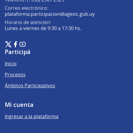
Correo electrónico:
(Abrir en una pe
plataforma.participacion@agesic.gub.uy
Horario de atención:
Lunes a viernes de 9:30 a 17:30 hs.
Plataforma de Participación Ciudadana Digital en X
Plataforma de Participación Ciudadana Digital en Facebook
Plataforma de Participación Ciudadana Digital en YouTu
(Enlace externo)
(Enlace externo)
(Enlace externo)
Participá
Inicio
Procesos
Ámbitos Participativos
Mi cuenta
Ingresar a la plataforma