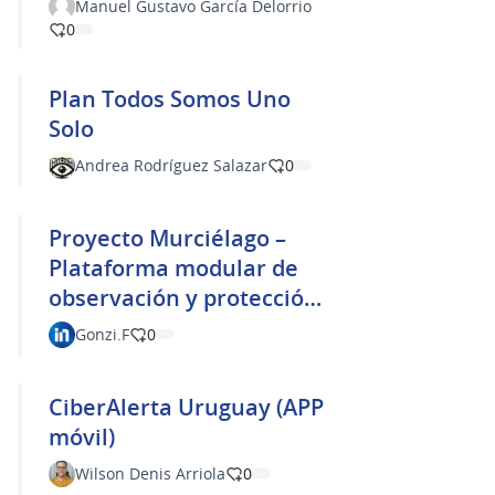
Manuel Gustavo García Delorrio
0
Plan Todos Somos Uno
Solo
Andrea Rodríguez Salazar
0
Proyecto Murciélago –
Plataforma modular de
observación y protección
territorial
Gonzi.F
0
CiberAlerta Uruguay (APP
móvil)
Wilson Denis Arriola
0