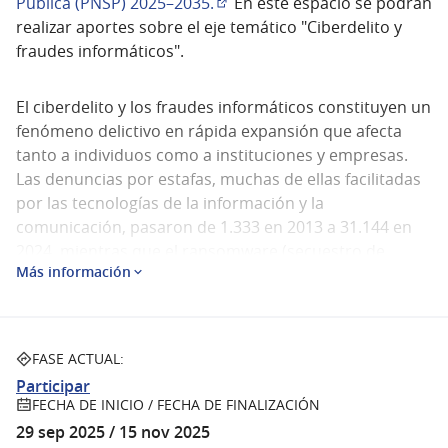
Pública (PNSP) 2025–2035.
En este espacio se podrán
(Abrir en una pestaña nueva)
realizar aportes sobre el eje temático "Ciberdelito y
fraudes informáticos".
El ciberdelito y los fraudes informáticos constituyen un
fenómeno delictivo en rápida expansión que afecta
tanto a individuos como a instituciones y empresas.
Las denuncias por estafas, muchas de ellas facilitadas
por las tecnologías de la información y la
comunicación, pasaron de 1.333 en 2013 a 31.144 en
2024, mientras que el ransomware (secuestro de
Más información
datos), la intrusión informática (accesos e
interceptaciones ilícitas a datos y sistemas
informáticos), los ataques a infraestructuras críticas y
el robo de datos muestran un crecimiento sostenido
FASE ACTUAL:
en la última década. Además, emergen nuevas formas
Participar
de violencia en entornos digitales, como los delitos de
FECHA DE INICIO / FECHA DE FINALIZACIÓN
odio, el acoso y hostigamiento telemático (por
29 sep 2025 / 15 nov 2025
ejemplo, en redes sociales), la difusión no consentida