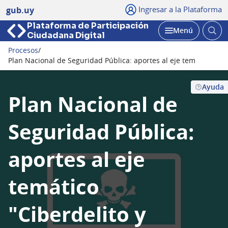
Ingresar a la Plataforma
gub.uy
Plataforma de Participación
Abri
Menú
Ciudadana Digital
bus
Abrir
Procesos
/
Seguir
Plan Nacional de Seguridad Pública: aportes al eje temático &qu
Ayuda
Plan Nacional de
Seguridad Pública:
aportes al eje
temático
"Ciberdelito y