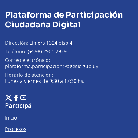
Plataforma de Participación
Ciudadana Digital
Dirección:
Liniers 1324 piso 4
Teléfono:
(+598) 2901 2929
Correo electrónico:
(Abrir en una pe
plataforma.participacion@agesic.gub.uy
Horario de atención:
Lunes a viernes de 9:30 a 17:30 hs.
Plataforma de Participación Ciudadana Digital en X
Plataforma de Participación Ciudadana Digital en Facebook
Plataforma de Participación Ciudadana Digital en YouTu
(Enlace externo)
(Enlace externo)
(Enlace externo)
Participá
Inicio
Procesos