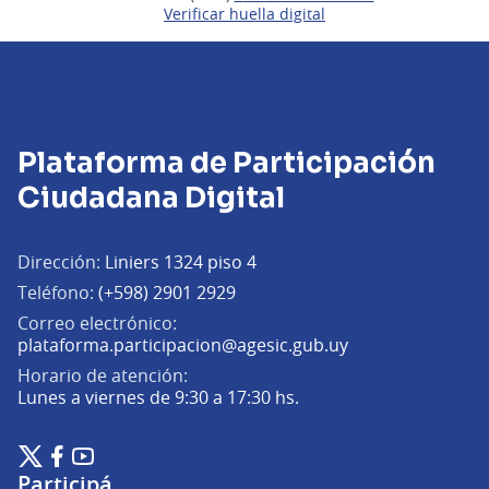
Verificar huella digital
Plataforma de Participación
Ciudadana Digital
Dirección:
Liniers 1324 piso 4
Teléfono:
(+598) 2901 2929
Correo electrónico:
(Abrir en una pe
plataforma.participacion@agesic.gub.uy
Horario de atención:
Lunes a viernes de 9:30 a 17:30 hs.
Plataforma de Participación Ciudadana Digital en X
Plataforma de Participación Ciudadana Digital en Facebook
Plataforma de Participación Ciudadana Digital en YouTu
(Enlace externo)
(Enlace externo)
(Enlace externo)
Participá