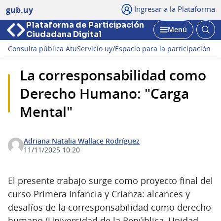
Ingresar a la Plataforma
gub.uy
Plataforma de Participación
Abri
Menú
Ciudadana Digital
bus
Abrir
Consulta pública AtuServicio.uy
/
Espacio para la participación
La corresponsabilidad como
Derecho Humano: "Carga
Mental"
Adriana Natalia Wallace Rodríguez
11/11/2025 10:20
El presente trabajo surge como proyecto final del
curso Primera Infancia y Crianza: alcances y
desafíos de la corresponsabilidad como derecho
humano (Universidad de la República, Unidad