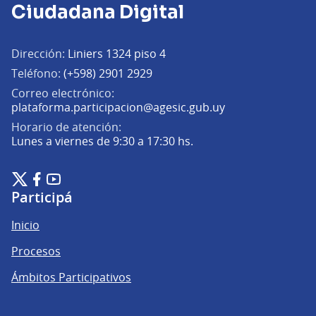
Ciudadana Digital
Dirección:
Liniers 1324 piso 4
Teléfono:
(+598) 2901 2929
Correo electrónico:
(Abrir en una pe
plataforma.participacion@agesic.gub.uy
Horario de atención:
Lunes a viernes de 9:30 a 17:30 hs.
Plataforma de Participación Ciudadana Digital en X
Plataforma de Participación Ciudadana Digital en Facebook
Plataforma de Participación Ciudadana Digital en YouTu
(Enlace externo)
(Enlace externo)
(Enlace externo)
Participá
Inicio
Procesos
Ámbitos Participativos