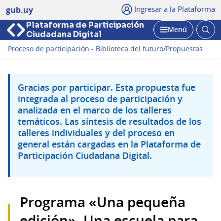
Ingresar a la Plataforma
gub.uy
Plataforma de Participación
Abri
Menú
Ciudadana Digital
bus
Abrir
Proceso de participación - Biblioteca del futuro
/
Propuestas
Gracias por participar. Esta propuesta fue
integrada al proceso de participación y
analizada en el marco de los talleres
temáticos. Las síntesis de resultados de los
talleres individuales y del proceso en
general están cargadas en la Plataforma de
Participación Ciudadana Digital.
Programa «Una pequeña
edición». Una escuela para