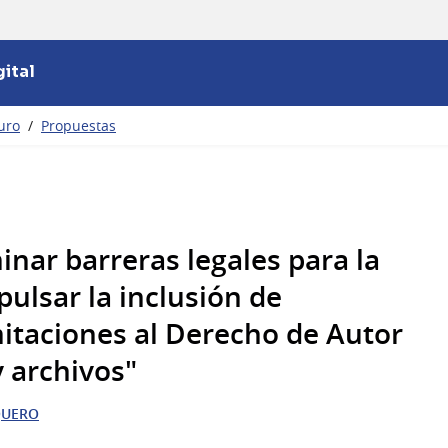
ital
turo
/
Propuestas
nar barreras legales para la
pulsar la inclusión de
mitaciones al Derecho de Autor
y archivos"
QUERO