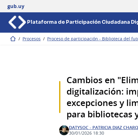
gub.uy
Plataforma de Participación Ciudadana Dig
/
Procesos
/
Proceso de participación - Biblioteca del fu
Inicio
Cambios en "Elimi
digitalización: im
excepciones y li
para bibliotecas 
DATYSOC - PATRICIA DIAZ CHAR
30/01/2026 18:30