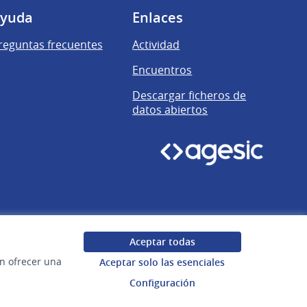
yuda
Enlaces
reguntas frecuentes
Actividad
Encuentros
Descargar ficheros de
datos abiertos
Aceptar todas
en ofrecer una
Aceptar solo las esenciales
Configuración
Uruguay
Configuración de cookies
Web creada con
software libre
.
(Enlace exter