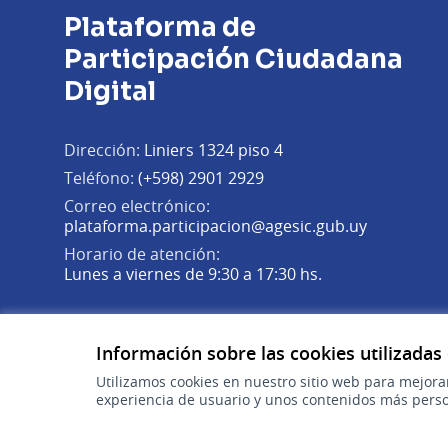
Plataforma de
Participación Ciudadana
Digital
Dirección:
Liniers 1324 piso 4
Teléfono:
(+598) 2901 2929
Correo electrónico:
(Abrir en 
plataforma.participacion@agesic.gub.uy
Horario de atención:
Lunes a viernes de 9:30 a 17:30 hs.
Plataforma de Participación Ciudadana Digital en X
Plataforma de Participación Ciudadana Digital en Fa
Plataforma de Participación Ciudadana Digital en
(Enlace externo)
(Enlace externo)
(Enlace externo)
Información sobre las cookies utilizadas
Utilizamos cookies en nuestro sitio web para mejora
experiencia de usuario y unos contenidos más perso
gub.uy
(Enlace externo)