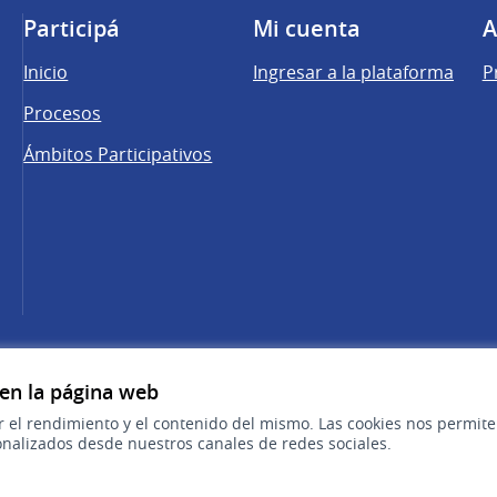
Participá
Mi cuenta
A
Inicio
Ingresar a la plataforma
P
Procesos
Ámbitos Participativos
una pestaña nueva)
cebook
 YouTube
 en la página web
r el rendimiento y el contenido del mismo. Las cookies nos permit
nalizados desde nuestros canales de redes sociales.
Sitio oficial de la República Oriental del 