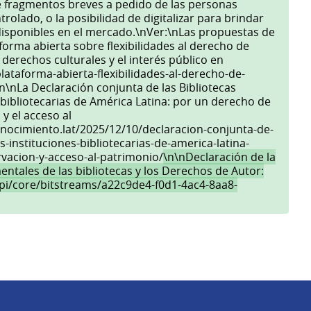
de fragmentos breves a pedido de las personas
trolado, o la posibilidad de digitalizar para brindar
disponibles en el mercado.\nVer:\nLas propuestas de
forma abierta sobre flexibilidades al derecho de
s derechos culturales y el interés público en
lataforma-abierta-flexibilidades-al-derecho-de-
n\nLa Declaración conjunta de las Bibliotecas
 bibliotecarias de América Latina: por un derecho de
y el acceso al
onocimiento.lat/2025/12/10/declaracion-conjunta-de-
s-instituciones-bibliotecarias-de-america-latina-
vacion-y-acceso-al-patrimonio/
\n\nDeclaración de la
entales de las bibliotecas y los Derechos de Autor:
/api/core/bitstreams/a22c9de4-f0d1-4ac4-8aa8-