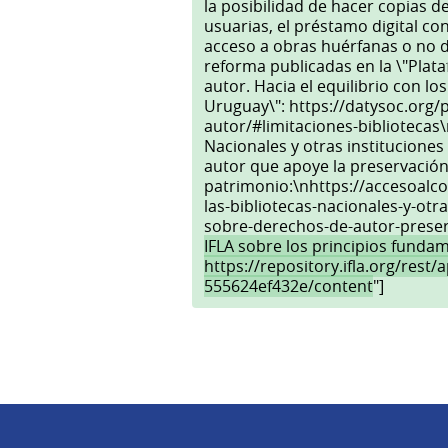
la posibilidad de hacer copias 
usuarias, el préstamo digital con
acceso a obras huérfanas o no 
reforma publicadas en la \"Plata
autor. Hacia el equilibrio con lo
Uruguay\": https://datysoc.org/p
autor/#limitaciones-bibliotecas\
Nacionales y otras instituciones
autor que apoye la preservación 
patrimonio:\nhttps://accesoalc
las-bibliotecas-nacionales-y-otra
sobre-derechos-de-autor-preser
IFLA sobre los principios fundam
https://repository.ifla.org/rest
555624ef432e/content
"]