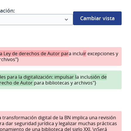
ación:
Cambiar vista
la Ley de derechos de Autor par
a inclu
ir
excepciones y
rchivos"}
es para la digitalización: impulsar l
a inclu
sión de
erecho de Autor
para bibliotecas y archivos"}
a transformación digital de la BN implica una revisión
ra dar seguridad jurídica y legalizar muchas prácticas
onamiento de una biblioteca del siglo XXI. \nSerá