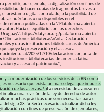
ra permitir, por ejemplo, la digitalización con fines de
posibilidad de hacer copias de fragmentos breves a
 el préstamo digital controlado, o la posibilidad de
a obras huérfanas o no disponibles en el
 de reforma publicadas en la \"Plataforma abierta
e autor. Hacia el equilibrio con los derechos
en Uruguay\": https://datysoc.org/plataforma-abierta-
or/#limitaciones-bibliotecas\n\nLa Declaración
onales y otras instituciones bibliotecarias de América
que apoye la preservación y el acceso al
onocimiento.lat/2025/12/10/declaracion-conjunta-de-
s-instituciones-bibliotecarias-de-america-latina-
vacion-y-acceso-al-patrimonio/"]
ción y la modernización de los servicios de la BN como
ual, es necesario que exista un marco legal que impulse,
ización de los acervos. \n
La necesidad de avanzar en
BN implica una revisión de la ley de derecho de autor
galizar muchas prácticas que son necesarias para el
 del siglo XXI. \nSerá necesario actualizar dicha ley
igitalización con fines de preservación de ejemplares,