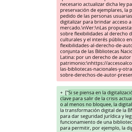
necesario actualizar dicha ley pa
preservación de ejemplares, la 
pedido de las personas usuarias,
digitalizar para brindar acceso 
mercado.\nVer:\nLas propuestas
sobre flexibilidades al derecho d
culturales y el interés público 
flexibilidades-al-derecho-de-aut
conjunta de las Bibliotecas Naci
Latina: por un derecho de autor 
patrimonio:\nhttps://accesoalc
las-bibliotecas-nacionales-y-otra
sobre-derechos-de-autor-preser
+
["
Si se piensa en la digitaliza
clave para salir de la crisis act
o al menos no bloquee, la digital
la transformación digital de la 
para dar seguridad jurídica y le
funcionamiento de una biblioteca
para permitir, por ejemplo, la d